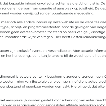
jk dat bepaalde inhoud onvolledig, achterhaald en/of onjuist is. 
onder enige vorm van garantie of aanspraak op juistheid. De gep
oment worden gewijzigd zonder voorafgaande mededeling.
zen, maar ook alle andere inhoud op deze website en de websites waa
 type-, schrijf- en programmeerfouten. Voor de gevolgen van derge
 komen geen overeenkomsten tot stand op basis van gelijksoortige
eautomatiseerde wijze verkregen. Hier heeft Besteluieraanbiedinge
ucten zijn exclusief eventuele verzendkosten. Voor actuele inform
s en het herroepingsrecht kun je terecht bij de webshop die het pr
dingen.nl is auteursrechtelijk beschermd zonder uitzonderingen.
jke toestemming van Besteluieraanbiedingen.nl of diens auteursr
vensbestand of openbaar worden gemaakt. Hierbij geldt dat elke
niet aansprakelijk worden gesteld voor schending van auteursrecht
che weg is aangeleverd door aangesloten affiliate netwerken en/of