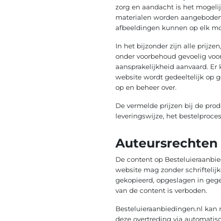
zorg en aandacht is het mogeli
materialen worden aangeboden z
afbeeldingen kunnen op elk m
In het bijzonder zijn alle prij
onder voorbehoud gevoelig voor
aansprakelijkheid aanvaard. Er
website wordt gedeeltelijk op g
op en beheer over.
De vermelde prijzen bij de prod
leveringswijze, het bestelproce
Auteursrechten
De content op Besteluieraanbie
website mag zonder schrifteli
gekopieerd, opgeslagen in gege
van de content is verboden.
Besteluieraanbiedingen.nl kan 
deze overtreding via automatis