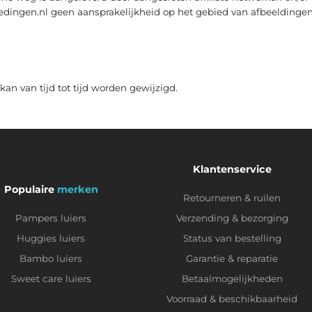
iedingen.nl geen aansprakelijkheid op het gebied van afbeeldingen
an van tijd tot tijd worden gewijzigd.
Klantenservice
Populaire
merken
Retourneren & ruilen
Pampers luiers
Verzending & bezorging
Huggies luiers
Status van bestelling
Bambo luiers
Garantie & reparatie
Sweet care luiers
Betaalmogelijkheden
Voorraad & beschikbaarheid