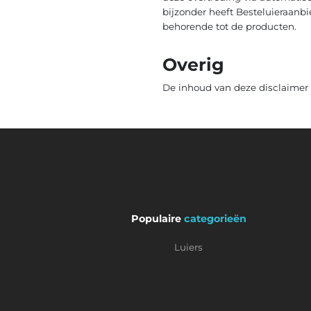
bijzonder heeft Besteluieraanb
behorende tot de producten.
Overig
De inhoud van deze disclaimer k
Populaire
categorieën
Luiers