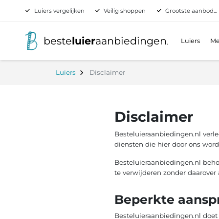
Luiers vergelijken
Veilig shoppen
Grootste aanbod...
beste
luier
aanbiedingen
Luiers
Me
.
Luiers
Disclaimer
Disclaimer
Besteluieraanbiedingen.nl verl
diensten die hier door ons wo
Besteluieraanbiedingen.nl beho
te verwijderen zonder daarover
Beperkte aanspr
Besteluieraanbiedingen.nl doet