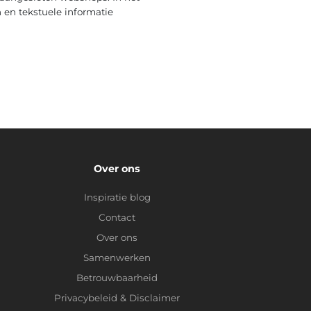
 en tekstuele informatie
Over ons
Inspiratie blog
Contact
Over ons
Samenwerken
Betrouwbaarheid
Privacybeleid
&
Disclaimer