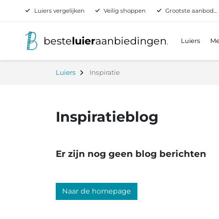
Luiers vergelijken
Veilig shoppen
Grootste aanbod...
beste
luier
aanbiedingen
Luiers
Me
.
Luiers
Inspiratie
Inspiratieblog
Er zijn nog geen blog berichten
Naar de homepage