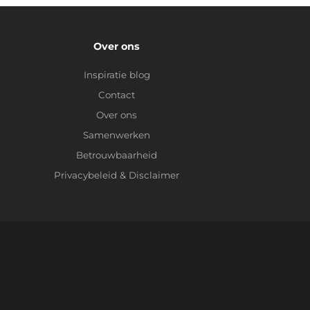
Over ons
Inspiratie blog
Contact
Over ons
Samenwerken
Betrouwbaarheid
Privacybeleid
&
Disclaimer