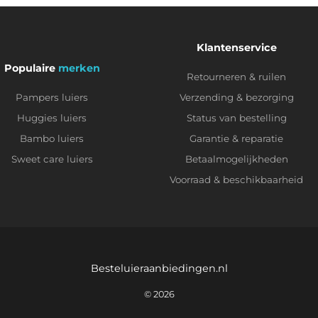
Klantenservice
Populaire
merken
Retourneren & ruilen
Pampers luiers
Verzending & bezorging
Huggies luiers
Status van bestelling
Bambo luiers
Garantie & reparatie
Sweet care luiers
Betaalmogelijkheden
Voorraad & beschikbaarheid
Besteluieraanbiedingen.nl
© 2026